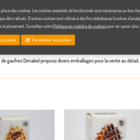
TIMENT
t place des cookies. Les cookies essentiels et fonctionnels sont nécessaires au bon f
pas être refusés. D’autres cookies sont utilisés à des fins statistiques (cookies d’anal
z le placement. Consultez notre
Politique en matière de cookies
pour en savoir plus.
ivate Label
e de gaufres Dimabel développe, produit et commercialise également
de
es cookies
Parametrer les cookies
ponible en version
palm free
.
 de gaufres Dimabel propose divers emballages pour la vente au détail, 