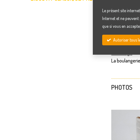
ASSOR
Le présent site interne
Internet et ne peuvent 
que si vous en accepte
Biscovit & Pr
La boulangeri
Autoriser tous l
également dis
Emballage
La boulangerie
PHOTOS