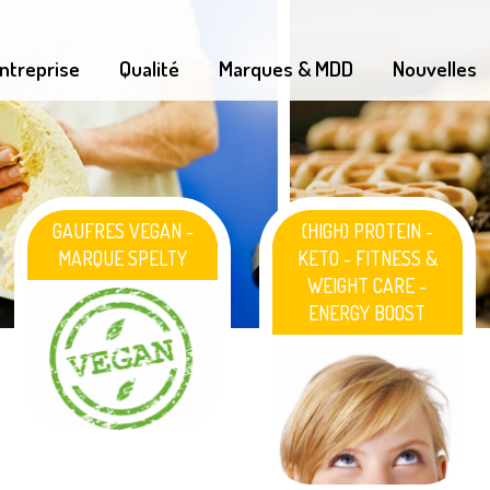
ntreprise
Qualité
Marques & MDD
Nouvelles
GAUFRES VEGAN -
(HIGH) PROTEIN -
MARQUE SPELTY
KETO - FITNESS &
WEIGHT CARE -
ENERGY BOOST