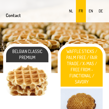
NL
FR
EN
DE
Contact
BELGIAN CLASSIC
WAFFLE STICKS /
PREMIUM
PALM FREE / FAIR
TRADE / X-MAS /
FREE FROM -
FUNCTIONAL /
SAVORY