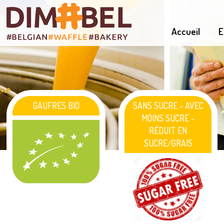
Accueil
E
GAUFRES BIO
SANS SUCRE - AVEC
MOINS SUCRE -
RÉDUIT EN
SUCRE/GRAIS