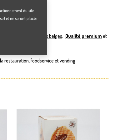
onctionnement du site
yse) et ne seront placés
s gaufres traditionnelles belges
.
Qualité premium
et
la restauration, foodservice et vending