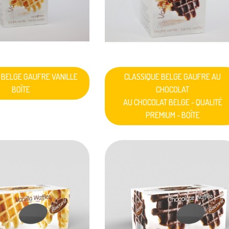
 BELGE GAUFRE VANILLE
CLASSIQUE BELGE GAUFRE AU
BOÎTE
CHOCOLAT
AU CHOCOLAT BELGE - QUALITÉ
PREMIUM - BOÎTE