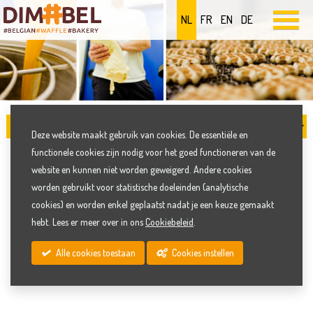
NL
FR
EN
DE
Deze website maakt gebruik van cookies. De essentiële en
functionele cookies zijn nodig voor het goed functioneren van de
BIO WAFELS
website en kunnen niet worden geweigerd. Andere cookies
worden gebruikt voor statistische doeleinden (analytische
cookies) en worden enkel geplaatst nadat je een keuze gemaakt
Wafelbakkerij Dimabel is dé specialist in Europa in de
hebt. Lees er meer over in ons
Cookiebeleid
.
ontwikkeling en productie van biologische wafels.
Alle cookies toestaan
Cookies instellen
Alle biologische wafels zijn gecertificeerd door
TÜV NORD
INTEGRA
.