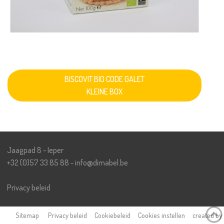
BISCOVIT BIO CODE GALET
KLEINE BOX
Jaagpad 8 - Ieper
+32 (0)57 33 85 88
-
i
n
f
o
@
d
i
m
a
b
e
l
.
b
e
Privacy beleid
Sitemap
Privacy beleid
Cookiebeleid
Cookies instellen
created by