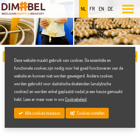
NL
FR
EN
DE
Deze website maakt gebruik van cookies. De essentiële en
functionele cookies zijn nodig voor het goed functioneren van de
BIO WAFELS
website en kunnen niet worden geweigerd. Andere cookies
worden gebruikt voor statistische doeleinden (analytische
cookies) en worden enkel geplaatst nadat je een keuze gemaakt
Wafelbakkerij Dimabel is dé specialist in Europa in de
hebt. Lees er meer over in ons
Cookiebeleid
.
ontwikkeling en productie van biologische wafels.
Alle cookies toestaan
Cookies instellen
Alle biologische wafels zijn gecertificeerd door
TÜV NORD
INTEGRA
.